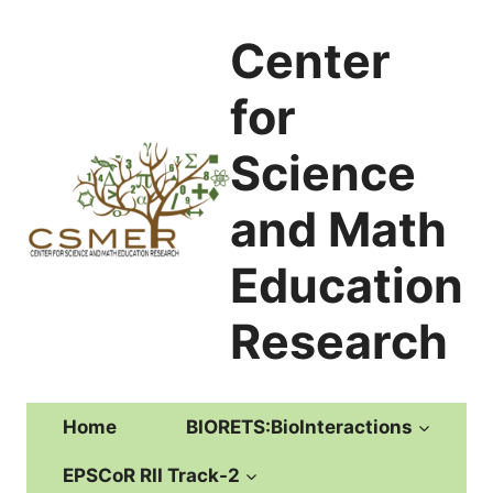
Skip
to
Center
content
for
Science
and Math
Education
Research
Home
BIORETS:BioInteractions
EPSCoR RII Track-2